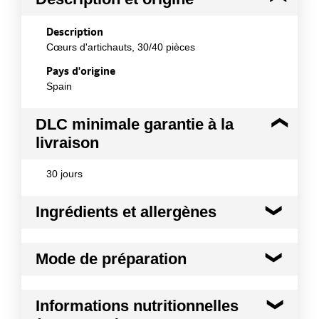
Description
Cœurs d'artichauts, 30/40 pièces
Pays d'origine
Spain
DLC minimale garantie à la
livraison
30 jours
Ingrédients et allergènes
Ingrédients :
Mode de préparation
Cœurs d'artichaut, eau, sel, acidifiant : E330
Conformément aux informations transmises
Egoutter et rincer les cœurs d'artichauts avant
par le(s) fournisseur(s) de Transgourmet
Informations nutritionnelles
de les préparer en salade accompagnés d'une
Opérations