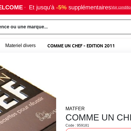
ELCOME
·
Et jusqu'à
-5%
supplémentaires
Voir conditi
ence ou une marque...
COMME UN CHEF - EDITION 2011
Materiel divers
MATFER
COMME UN CHEF
Code : 959181