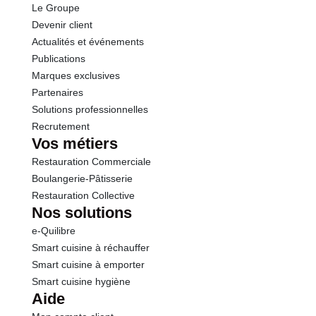
Le Groupe
Protéines
1.0 g
Devenir client
Actualités et événements
Sel
0.00 g
Publications
Marques exclusives
Partenaires
Solutions professionnelles
Recrutement
Vos métiers
Restauration Commerciale
Boulangerie-Pâtisserie
Restauration Collective
Nos solutions
e-Quilibre
Smart cuisine à réchauffer
Smart cuisine à emporter
Smart cuisine hygiène
Aide