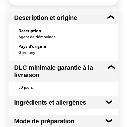
Description et origine
Description
Agent de démoulage
Pays d'origine
Germany
DLC minimale garantie à la
livraison
30 jours
Ingrédients et allergènes
Ingrédients :
Mode de préparation
huile de colza, farine de froment, cire d'abeille,