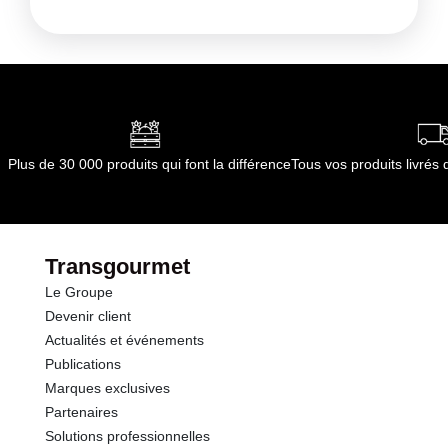
Allergènes :
Kilocalories
423 kcal
Lait et produits à base de lait
Conformément aux informations transmises
Kilojoules
1770 kj
par le(s) fournisseur(s) de Transgourmet
Opérations
Matières grasses
35.0 g
dont Acides gras saturés
23.00 g
Plus de 30 000 produits qui font la différence
Tous vos produits livré
Glucides
0.0 g
dont Sucres
0.0 g
Transgourmet
Le Groupe
Protéines
27.0 g
Devenir client
Actualités et événements
Sel
0.90 g
Publications
Marques exclusives
Partenaires
Solutions professionnelles