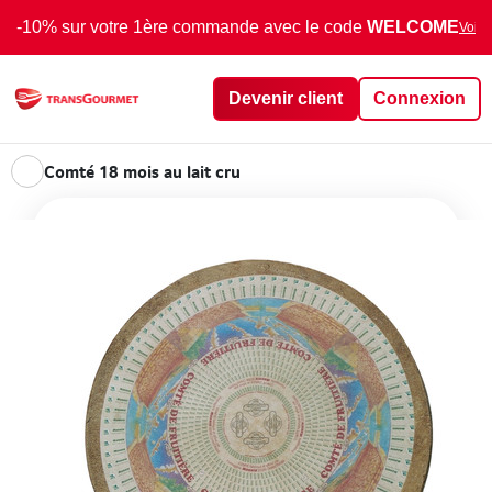
-10% sur votre 1ère commande avec le code
WELCOME
Voir 
Devenir client
Connexion
Comté 18 mois au lait cru