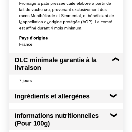
Fromage à pâte pressée cuite élaboré à partir de
lait de vache cru, provenant exclusivement des
races Montbéliarde et Simmental, et bénéficiant de
l¿appellation d¿origine protégée (AOP). Le comté
est affiné durant 4 mois minimum.
Pays d'origine
France
DLC minimale garantie à la
livraison
7 jours
Ingrédients et allergènes
Ingrédients :
Informations nutritionnelles
Lait cru de vache, sel, ferments lactiques, présure
(Pour 100g)
animale.