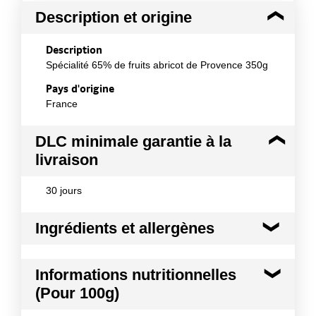
Description et origine
Description
Spécialité 65% de fruits abricot de Provence 350g
Pays d'origine
France
DLC minimale garantie à la
livraison
30 jours
Ingrédients et allergènes
Ingrédients :
Informations nutritionnelles
Abricot de Provence 62,5%, sucre France, gélifiant:
(Pour 100g)
pectine de fruits, jus concentré de citron. Peut
contenir des noyaux ou morceaux de noyaux et des