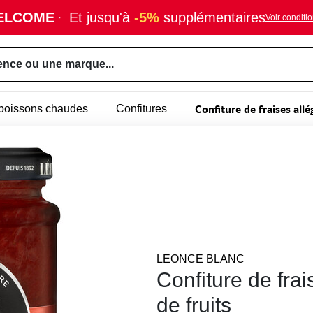
ELCOME
·
Et jusqu'à
-5%
supplémentaires
Voir conditi
ence ou une marque...
Confiture de fraises all
- boissons chaudes
Confitures
LEONCE BLANC
Confiture de fra
de fruits