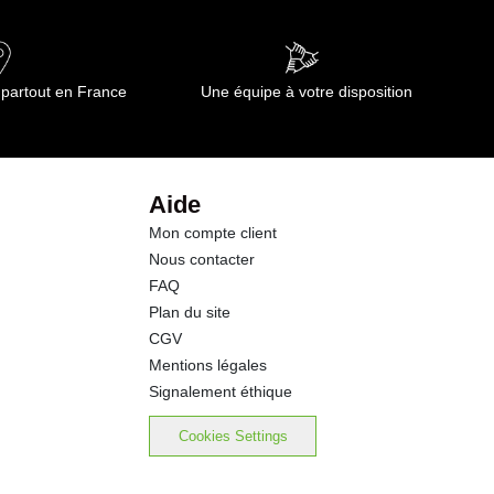
0.10 g
40.0 g
 partout en France
Une équipe à votre disposition
38.0 g
1.4 g
Aide
Mon compte client
0.6 g
Nous contacter
FAQ
0.03 g
Plan du site
CGV
Mentions légales
Signalement éthique
Cookies Settings