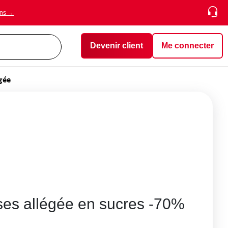
ons →
Devenir client
Me connecter
égée
ises allégée en sucres -70%