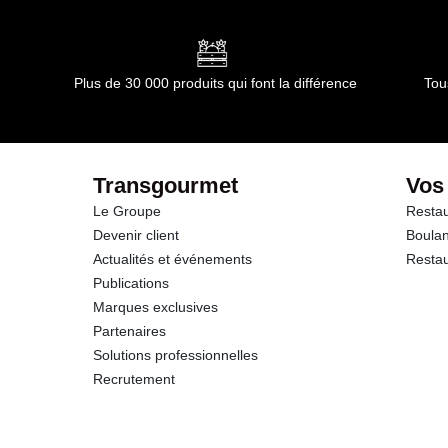
Conformément aux informations transmises par le(s) f
dont Acides gras saturés
Glucides
Plus de 30 000 produits qui font la différence
Tou
dont Sucres
Fibres
Transgourmet
Vos
Le Groupe
Restau
Protéines
Devenir client
Boulan
Actualités et événements
Restau
Sel
Publications
Marques exclusives
Partenaires
Solutions professionnelles
Recrutement