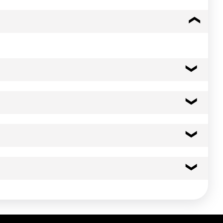
ur totale en sucres : 40g pour 100g.
167 kcal
698 kj
0.5 g