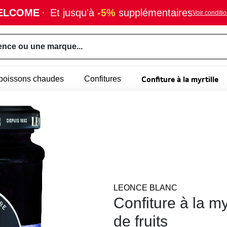
ELCOME
·
Et jusqu'à
-5%
supplémentaires
Voir conditi
ence ou une marque...
Confiture à la myrtille
- boissons chaudes
Confitures
LEONCE BLANC
Confiture à la my
de fruits