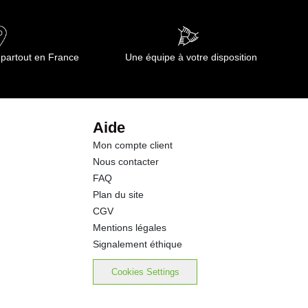
0.10 g
40.0 g
 partout en France
Une équipe à votre disposition
37.0 g
3.7 g
Aide
Mon compte client
0.5 g
Nous contacter
FAQ
0.02 g
Plan du site
CGV
Mentions légales
Signalement éthique
Cookies Settings