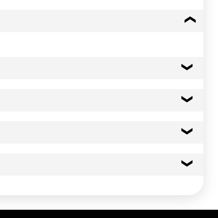
eur totale en sucres : 40g pour 100g.
166 kcal
697 kj
0.5 g