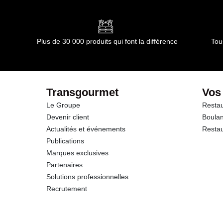
Conformément aux informations transmises par le(s) f
dont Acides gras saturés
Glucides
Plus de 30 000 produits qui font la différence
Tou
dont Sucres
Fibres
Transgourmet
Vos
Le Groupe
Restau
Protéines
Devenir client
Boulan
Actualités et événements
Restau
Sel
Publications
Marques exclusives
Partenaires
Solutions professionnelles
Recrutement