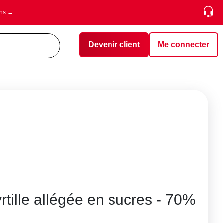
ons →
Devenir client
Me connecter
rtille allégée en sucres - 70%