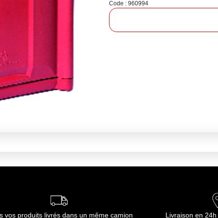
Code : 960994
s vos produits livrés dans un même camion
Livraison en 24h