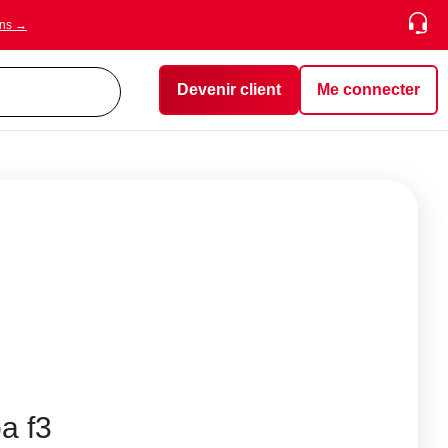
ons →
Devenir client
Me connecter
a f3