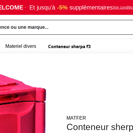
ELCOME
·
Et jusqu'à
-5%
supplémentaires
Voir conditi
ence ou une marque...
Conteneur sherpa f3
Materiel divers
MATFER
Conteneur sherp