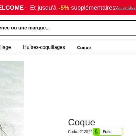
ELCOME
·
Et jusqu'à
-5%
supplémentaires
Voir conditi
ence ou une marque...
Coque
llage
Huitres-coquillages
Coque
Code : 212522
Frais