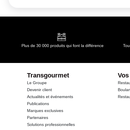
Ingrédients :
COQUE
Allergènes :
Mollusques et produits à base de mollusque
Conformément aux informations transmises par le(s) f
Plus de 30 000 produits qui font la différence
Tou
Transgourmet
Vos
Le Groupe
Restau
Devenir client
Boulan
Actualités et événements
Restau
Publications
Marques exclusives
Partenaires
Solutions professionnelles