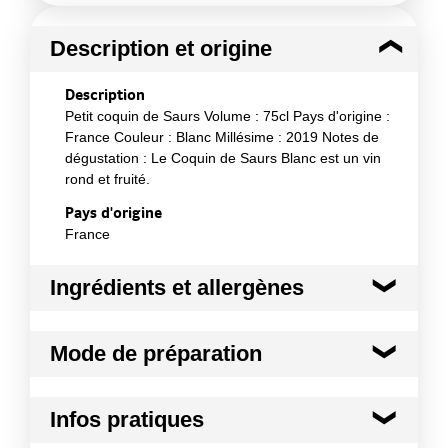
Description et origine
Description
Petit coquin de Saurs Volume : 75cl Pays d'origine :
France Couleur : Blanc Millésime : 2019 Notes de
dégustation : Le Coquin de Saurs Blanc est un vin
rond et fruité.
Pays d'origine
France
Ingrédients et allergènes
Ingrédients :
Mode de préparation
Sauvignon, Meauzac, Loin de l¿Oeil
Allergènes :
A l¿apéritif ou au court d¿un repas sur des
Anhydride sulfureux et sulfites
Infos pratiques
poissons et des viandes blanches.
Conformément aux informations transmises