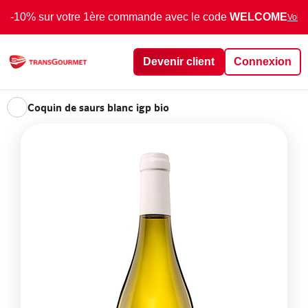
-10% sur votre 1ère commande avec le code
WELCOME
Voir 
Devenir client
Connexion
Coquin de saurs blanc igp bio