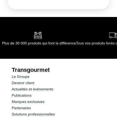
par le(s) fournisseur(s) de Transgourmet
Conditions de stockage avant ouverture :
A
Opérations
garder à l'abri du soleil dans un lieu propre, sec et
tempéré.
Conformément aux informations transmises
par le(s) fournisseur(s) de Transgourmet
Opérations
Plus de 30 000 produits qui font la différence
Tous vos produits livré
Transgourmet
Le Groupe
Devenir client
Actualités et événements
Publications
Marques exclusives
Partenaires
Solutions professionnelles