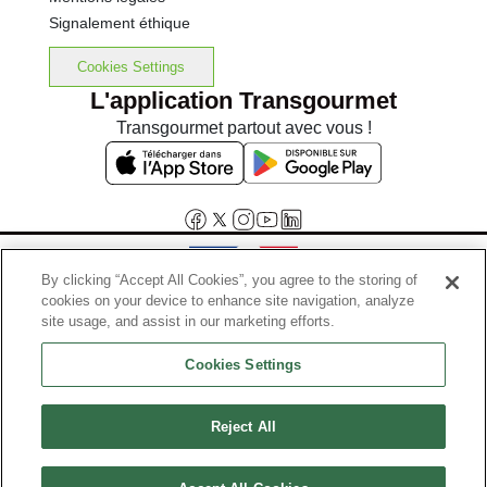
Signalement éthique
Cookies Settings
L'application Transgourmet
Transgourmet partout avec vous !
By clicking “Accept All Cookies”, you agree to the storing of
cookies on your device to enhance site navigation, analyze
Interdiction de vente de boissons alcooliques aux mineurs de
site usage, and assist in our marketing efforts.
moins de 18 ans
Cookies Settings
La preuve de majorité de l'acheteur est exigée au moment de la vente
en ligne.
Code de la santé publique, Aar.l.3342-1 et l.3353-3
Reject All
© Tous droits réservés