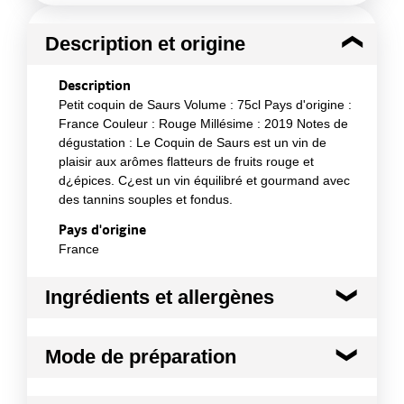
Description et origine
Description
Petit coquin de Saurs Volume : 75cl Pays d'origine :
France Couleur : Rouge Millésime : 2019 Notes de
dégustation : Le Coquin de Saurs est un vin de
plaisir aux arômes flatteurs de fruits rouge et
d¿épices. C¿est un vin équilibré et gourmand avec
des tannins souples et fondus.
Pays d'origine
France
Ingrédients et allergènes
Ingrédients :
Mode de préparation
Syrah, Duras, Merlot
Allergènes :
Il vous accompagnera en toute simplicité de