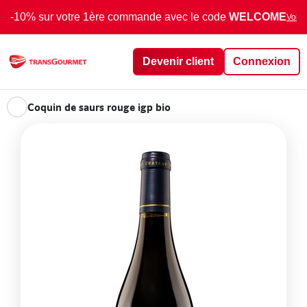
-10% sur votre 1ère commande avec le code
WELCOME
Voir 
Devenir client
Connexion
Coquin de saurs rouge igp bio