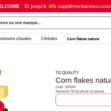
ELCOME
·
Et jusqu'à
-5%
supplémentaires
Voir conditi
ence ou une marque...
Corn flakes nature
- boissons chaudes
Céréales
TG QUALITY
Corn flakes natu
Code : 302693
Sachet de 750 g
Colis de 10 sachets