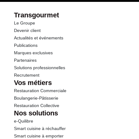
par le(s) fournisseur(s) de Transgourmet
Fibres
1.6 g
Opérations
Transgourmet
Le Groupe
Protéines
0.9 g
Devenir client
Actualités et événements
Sel
1.20 g
Publications
Marques exclusives
Partenaires
Solutions professionnelles
Recrutement
Vos métiers
Restauration Commerciale
Boulangerie-Pâtisserie
Restauration Collective
Nos solutions
e-Quilibre
Smart cuisine à réchauffer
Smart cuisine à emporter