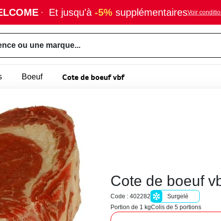
ELCOME
·
Et jusqu'à
-5%
supplémentaires
Voir conditi
ence ou une marque...
Cote de boeuf vbf
s
Boeuf
Cote de boeuf vb
Code : 402282
Surgelé
Portion de 1 kg
Colis de 5 portions