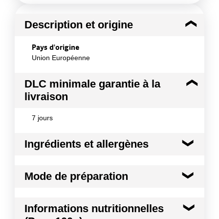
Description et origine
Pays d'origine
Union Européenne
DLC minimale garantie à la
livraison
7 jours
Ingrédients et allergènes
Ingrédients :
Mode de préparation
MATIERE PREMIERE Espèce : Veau Morceau
d'origine : Pan de veau
Conformément aux informations transmises
UTILISATION CULINAIRE Morceaux de 1ère
Informations nutritionnelles
par le(s) fournisseur(s) de Transgourmet
catégorie Pièces à griller, très recherchées et