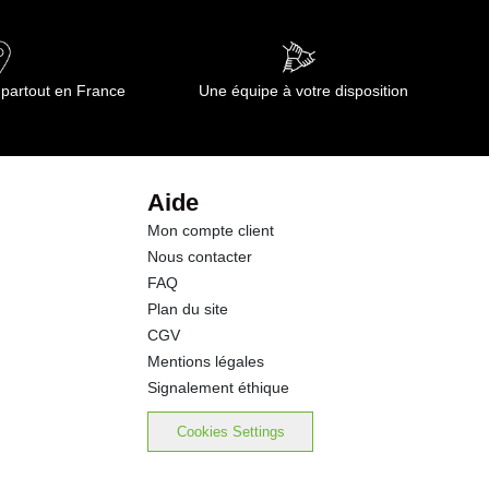
0.40 g
73.0 g
 partout en France
Une équipe à votre disposition
3.0 g
3.4 g
Aide
Mon compte client
13.0 g
Nous contacter
FAQ
0.02 g
Plan du site
CGV
Mentions légales
Signalement éthique
Cookies Settings