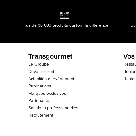
Conformément aux informations transmises par le(s) f
dont Acides gras saturés
Glucides
Plus de 30 000 produits qui font la différence
Tou
dont Sucres
Fibres
Transgourmet
Vos
Le Groupe
Restau
Protéines
Devenir client
Boulan
Actualités et événements
Restau
Sel
Publications
Marques exclusives
Partenaires
Solutions professionnelles
Recrutement