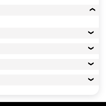
réhydratation Pour plat froid : 2,8 kg de préparation pour
362 kcal
1515 kj
2.0 g