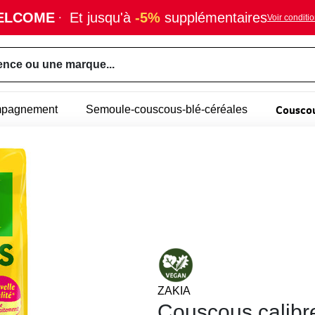
ELCOME
·
Et jusqu'à
-5%
supplémentaires
Voir conditi
ence ou une marque...
Couscou
mpagnement
Semoule-couscous-blé-céréales
ZAKIA
Couscous calib