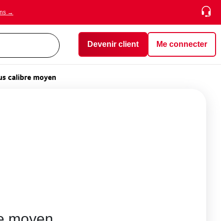
ons →
Devenir client
Me connecter
s calibre moyen
re moyen