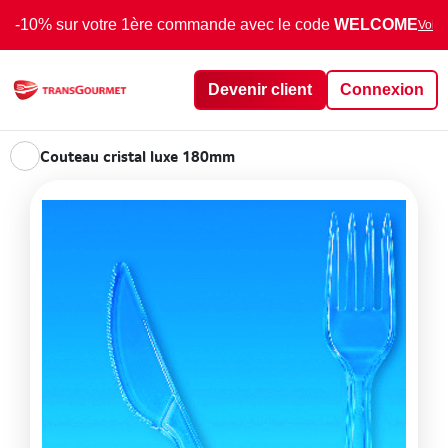
-10% sur votre 1ère commande avec le code
WELCOME
Voir 
Devenir client
Connexion
Couteau cristal luxe 180mm