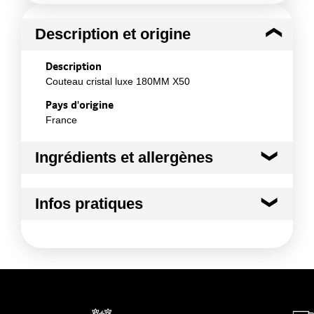
Description et origine
Description
Couteau cristal luxe 180MM X50
Pays d'origine
France
Ingrédients et allergènes
Ingrédients :
Infos pratiques
non applicable
Conformément aux informations transmises
Conditions de stockage avant ouverture
par le(s) fournisseur(s) de Transgourmet
:
Opérations
température ambiante
Durée totale du produit :
non définie
Conformément aux informations transmises
par le(s) fournisseur(s) de Transgourmet