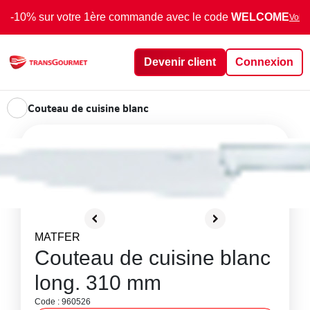
-10% sur votre 1ère commande avec le code
WELCOME
Voir 
Devenir client
Connexion
Couteau de cuisine blanc
MATFER
Couteau de cuisine blanc
long. 310 mm
Code : 960526