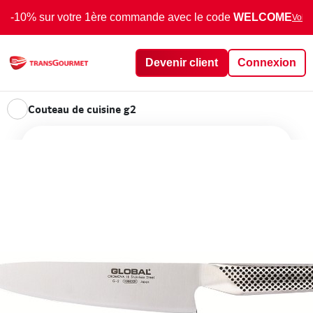
-10% sur votre 1ère commande avec le code
WELCOME
Voir 
Devenir client
Connexion
Couteau de cuisine g2