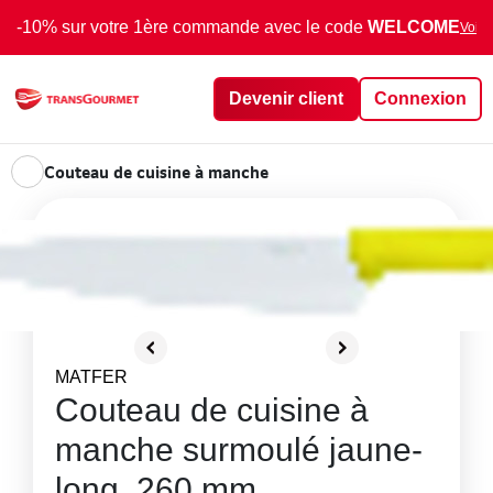
-10% sur votre 1ère commande avec le code
WELCOME
Voir 
Devenir client
Connexion
Couteau de cuisine à manche
MATFER
Couteau de cuisine à
manche surmoulé jaune-
long. 260 mm