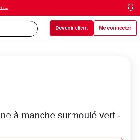
ons →
Devenir client
Me connecter
ine à manche surmoulé vert -