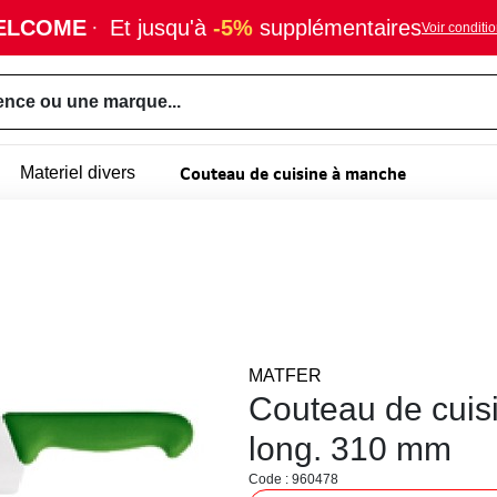
ELCOME
·
Et jusqu'à
-5%
supplémentaires
Voir conditi
ence ou une marque...
Couteau de cuisine à manche
Materiel divers
MATFER
Couteau de cuis
long. 310 mm
Code : 960478