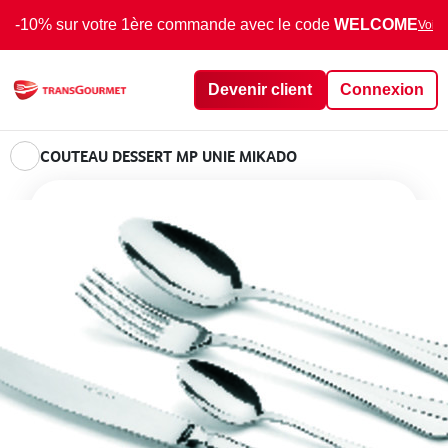
-10% sur votre 1ère commande avec le code
WELCOME
Voir 
Devenir client
Connexion
COUTEAU DESSERT MP UNIE MIKADO