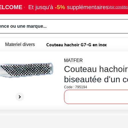
ELCOME
·
Et jusqu'à
-5%
supplémentaires
Voir conditi
ence ou une marque...
Couteau hachoir G7-G en inox
Materiel divers
MATFER
Couteau hachoir
biseautée d'un c
Code : 795194