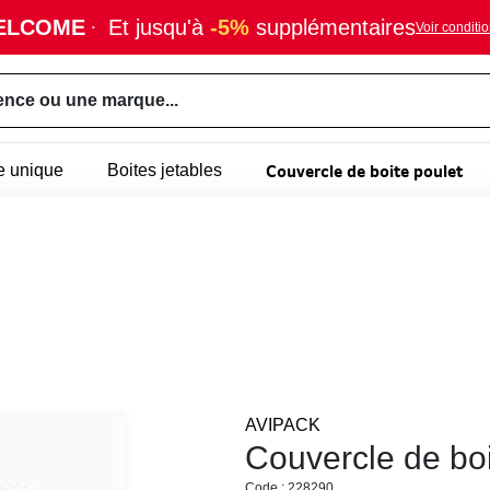
ELCOME
·
Et jusqu'à
-5%
supplémentaires
Voir conditi
ence ou une marque...
Couvercle de boite poulet
e unique
Boites jetables
AVIPACK
Couvercle de boi
Code : 228290