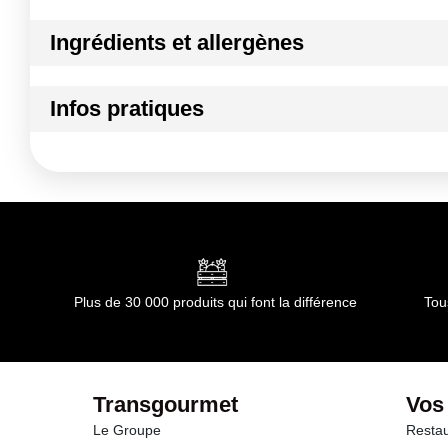
Ingrédients et allergènes
Ingrédients :
Infos pratiques
non applicable
Conformément aux informations transmises par le(s) f
Conditions de stockage avant ouverture :
température a
Durée totale du produit :
non applicable
Conformément aux informations transmises par le(s) f
Plus de 30 000 produits qui font la différence
Tou
Transgourmet
Vos
Le Groupe
Restau