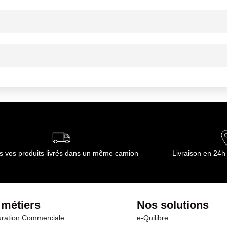
ournisseur(s) de Transgourmet Opérations
mbiante
ournisseur(s) de Transgourmet Opérations
s vos produits livrés dans un même camion
Livraison en 24h
 métiers
Nos solutions
ration Commerciale
e-Quilibre