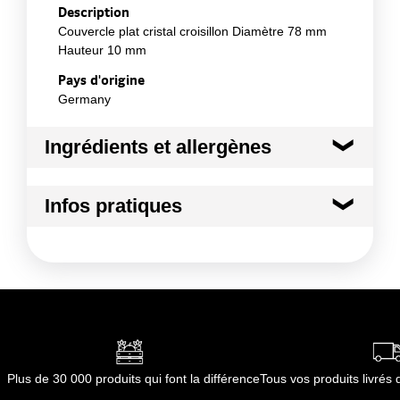
Description
Couvercle plat cristal croisillon Diamètre 78 mm
Hauteur 10 mm
Pays d'origine
Germany
Ingrédients et allergènes
Ingrédients :
Infos pratiques
Matériau(x) : PET 100% recyclable
Conformément aux informations transmises
Conditions de stockage avant ouverture :
Nous
par le(s) fournisseur(s) de Transgourmet
conseillons un stockage à l'abri du soleil ou de
Opérations
quelconque source de chaleur.
Durée totale du produit :
non applicable
Conformément aux informations transmises
par le(s) fournisseur(s) de Transgourmet
Opérations
Plus de 30 000 produits qui font la différence
Tous vos produits livré