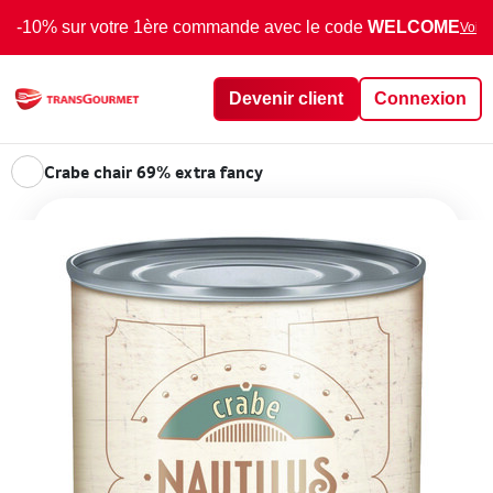
-10% sur votre 1ère commande avec le code
WELCOME
Voir 
Devenir client
Connexion
Crabe chair 69% extra fancy