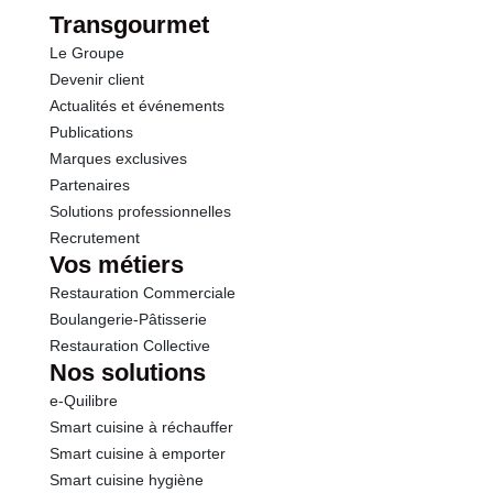
Fibres
0.0 g
Transgourmet
Le Groupe
Protéines
12.0 g
Devenir client
Actualités et événements
Sel
1.50 g
Publications
Marques exclusives
Partenaires
Solutions professionnelles
Recrutement
Vos métiers
Restauration Commerciale
Boulangerie-Pâtisserie
Restauration Collective
Nos solutions
e-Quilibre
Smart cuisine à réchauffer
Smart cuisine à emporter
Smart cuisine hygiène