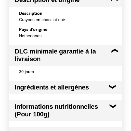
Description
Crayons en chocolat noir
Pays d'origine
Netherlands
DLC minimale garantie à la
livraison
30 jours
Ingrédients et allergènes
Ingrédients :
Informations nutritionnelles
pâte de cacao 51,0%; sucre 43,0%; beurre de cacao
(Pour 100g)
5,5%; émulsifiant: lécithine de soja <1%
Allergènes :
Kilocalories
509 kcal
Soja et produits à base de soja