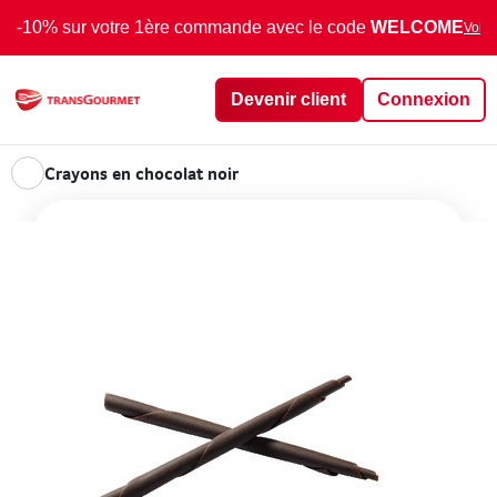
-10% sur votre 1ère commande avec le code
WELCOME
Voir 
Devenir client
Connexion
Crayons en chocolat noir