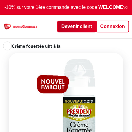
-10% sur votre 1ère commande avec le code
WELCOME
Voir 
Devenir client
Connexion
Crème fouettée uht à la