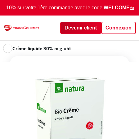
-10% sur votre 1ère commande avec le code
WELCOME
Voir 
Devenir client
Connexion
Crème liquide 30% m.g uht