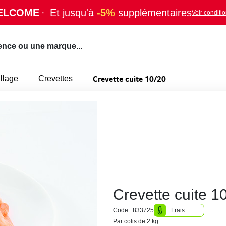
ELCOME
·
Et jusqu'à
-5%
supplémentaires
Voir conditi
ence ou une marque...
Crevette cuite 10/20
llage
Crevettes
Crevette cuite 1
Code : 833725
Frais
Par colis de 2 kg