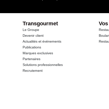
Sodium
Vitamine D
Transgourmet
Vos
Le Groupe
Restau
Vitamine B 12
Devenir client
Boulan
Actualités et événements
Restau
Potassium
Publications
Marques exclusives
Calcium
Partenaires
Solutions professionnelles
Phosphore
Recrutement
Magnésium