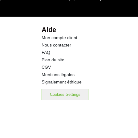
0.57 g
traces
Aide
Mon compte client
traces
Nous contacter
FAQ
291 mg
Plan du site
CGV
44.4 mg
Mentions légales
Signalement éthique
183 mg
Cookies Settings
49.0 mg