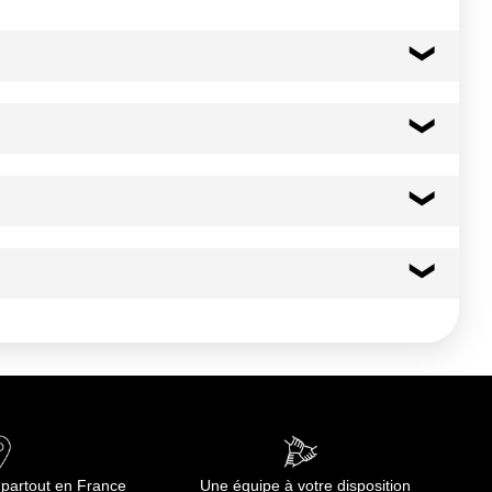
 monodon Origine : Madagascar
99 kcal
413 kj
0.4 g
0.4 g
23.4 g
 partout en France
Une équipe à votre disposition