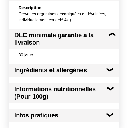
Description
Crevettes argentines décortiquées et déveinées,
individuellement congelé 4kg
DLC minimale garantie à la
livraison
30 jours
Ingrédients et allergènes
Ingrédients :
Informations nutritionnelles
Crevettes argentines, antioxydant E223 (sodium
(Pour 100g)
métabisulfite), correcteurs d'acidité : E330, E331.
Allergènes :
Kilocalories
71 kcal
Crustacé et produits à base de crustacés
Infos pratiques
Anhydride sulfureux et sulfites
Kilojoules
297 kj
Traces de mollusques et produits à base de