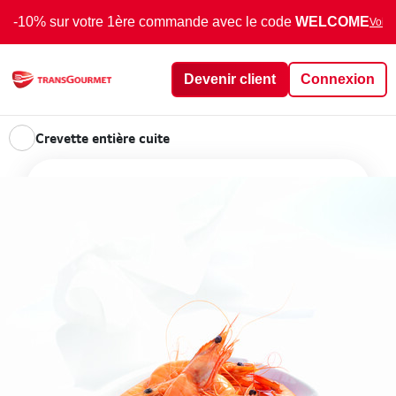
-10% sur votre 1ère commande avec le code
WELCOME
Voir 
Devenir client
Connexion
Crevette entière cuite