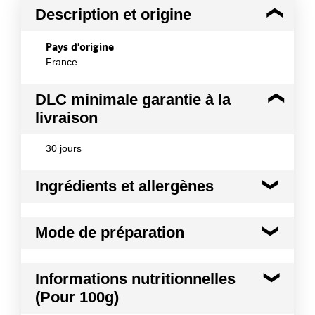
Description et origine
Pays d'origine
France
DLC minimale garantie à la
livraison
30 jours
Ingrédients et allergènes
Ingrédients :
Mode de préparation
viande et gras de canard, sel fin, poivre noir, ail ;
panure (eau + farine de riz, protéine de pois,
amidon, sel) ; chapelure (farine de pois, semoule de
À frire sans décongeler à 170°C pendant 8
Informations nutritionnelles
riz, sel, épice, dextrose, extraits d¿épices).
minutes
Conformément aux informations transmises
(Pour 100g)
par le(s) fournisseur(s) de Transgourmet