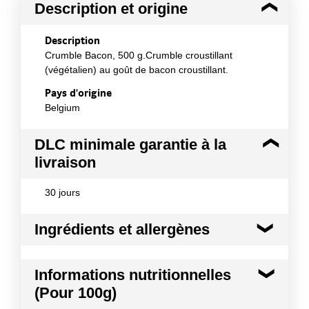
Description et origine
Description
Crumble Bacon, 500 g.Crumble croustillant
(végétalien) au goût de bacon croustillant.
Pays d'origine
Belgium
DLC minimale garantie à la
livraison
30 jours
Ingrédients et allergènes
Ingrédients :
Informations nutritionnelles
Boulgour [BLÉ], crumble [farine de BLÉ, dextrose,
(Pour 100g)
sel], huile de tournesol, arôme bacon 7%, épices 3%
[maltodextrine, arôme (fumée), saccharose, épice