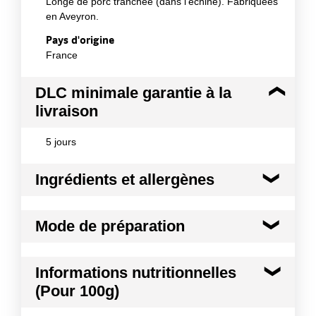
Longe de porc tranchée (dans l'échine). Fabriquées
en Aveyron.
Pays d'origine
France
DLC minimale garantie à la
livraison
5 jours
Ingrédients et allergènes
Ingrédients :
Mode de préparation
Viande de porc (Origine France).
Allergènes :
Mode de préparation :
A consommer cuit à cœur.
Traces d'anhydride sulfureux et sulfites
Informations nutritionnelles
Traces de céleri et produits à base de céleri
(Pour 100g)
Traces de céréales contenant du gluten
Traces de fruits à coques