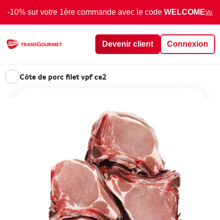
-10% sur votre 1ère commande avec le code
WELCOME
Voir 
Devenir client
Connexion
Côte de porc filet vpf ce2