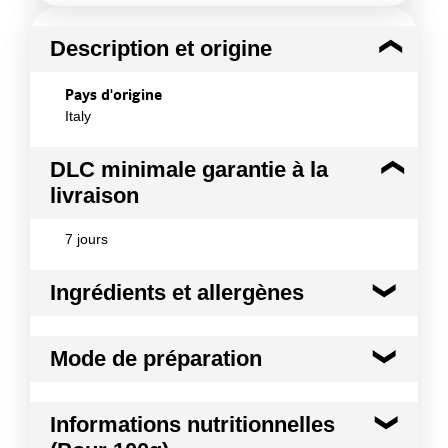
Description et origine
Pays d'origine
Italy
DLC minimale garantie à la
livraison
7 jours
Ingrédients et allergènes
Ingrédients :
Mode de préparation
Ecorce de citron 57%, Sirop de glucose - fructose
21.5%, sucre 21.5%, acide citrique E330 < 1%
Mode de préparation :
Éléments de décor,
Allergènes :
Informations nutritionnelles
également utilisés en fourrage (brioche, galette
Traces d'anhydride sulfureux et sulfites