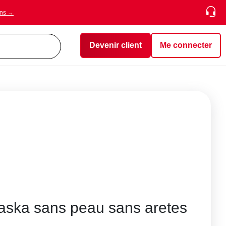
ons →
Devenir client
Me connecter
laska sans peau sans aretes