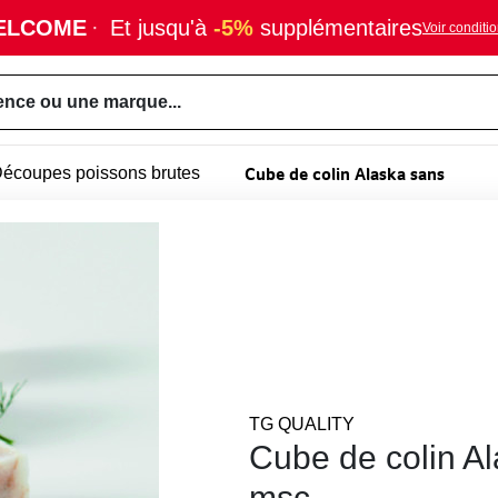
ELCOME
·
Et jusqu'à
-5%
supplémentaires
Voir conditi
ence ou une marque...
Cube de colin Alaska sans
écoupes poissons brutes
TG QUALITY
Cube de colin A
msc