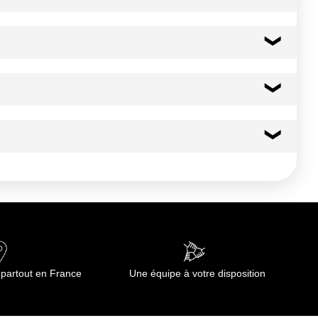
 préparation de nos poissons, la présence exceptionnelle
êche durable et bien gérée www.msc.org/fr Les informations en
79 kcal
332 kj
0.6 g
0.50 g
0.5 g
 partout en France
Une équipe à votre disposition
0.5 g