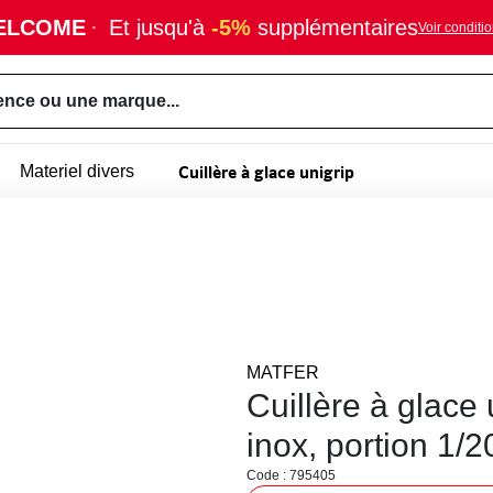
ELCOME
·
Et jusqu'à
-5%
supplémentaires
Voir conditi
ence ou une marque...
Cuillère à glace unigrip
Materiel divers
MATFER
Cuillère à glace
inox, portion 1/20
Code : 795405