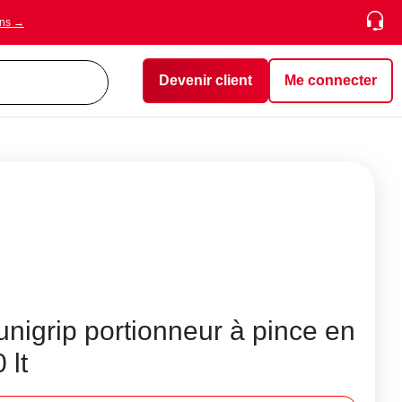
ons →
Devenir client
Me connecter
 unigrip portionneur à pince en
 lt