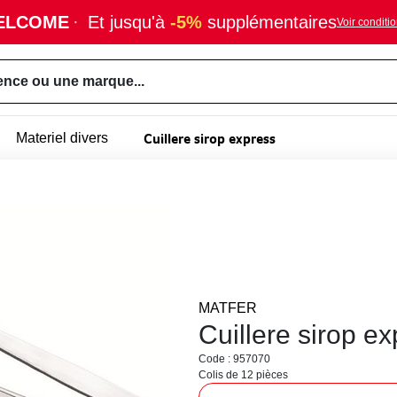
ELCOME
·
Et jusqu'à
-5%
supplémentaires
Voir conditi
ence ou une marque...
Cuillere sirop express
Materiel divers
MATFER
Cuillere sirop e
Code : 957070
Colis de 12 pièces