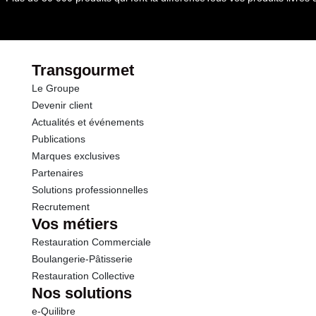
dont Sucres
0.0 g
Fibres
0.5 g
Transgourmet
Le Groupe
Protéines
18.0 g
Devenir client
Actualités et événements
Sel
0.20 g
Publications
Marques exclusives
Partenaires
Solutions professionnelles
Recrutement
Vos métiers
Restauration Commerciale
Boulangerie-Pâtisserie
Restauration Collective
Nos solutions
e-Quilibre