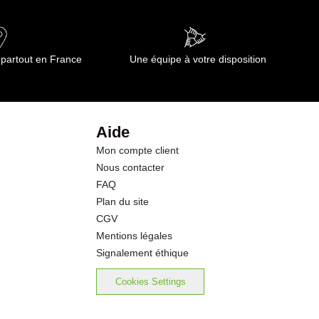
4.99 g
0.1 g
 partout en France
Une équipe à votre disposition
0.1 g
0.0 g
Aide
Mon compte client
18.7 g
Nous contacter
FAQ
0.19 g
Plan du site
CGV
Mentions légales
Signalement éthique
Cookies Settings