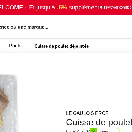
ELCOME
·
Et jusqu'à
-5%
supplémentaires
Voir conditi
ence ou une marque...
Cuisse de poulet déjointée
Poulet
LE GAULOIS PROF
Cuisse de poulet
Code : 432437
Frais