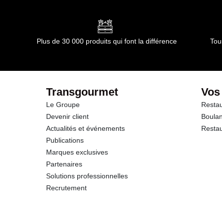
dont Acides gras saturés
Glucides
Plus de 30 000 produits qui font la différence
Tou
dont Sucres
Fibres
Transgourmet
Vos
Le Groupe
Restau
Protéines
Devenir client
Boulan
Actualités et événements
Restau
Sel
Publications
Marques exclusives
Partenaires
Solutions professionnelles
Recrutement