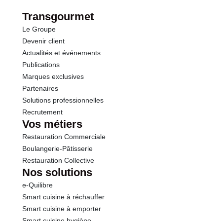
Fibres
0.0 g
Transgourmet
Le Groupe
Protéines
19.0 g
Devenir client
Actualités et événements
Sel
0.21 g
Publications
Marques exclusives
Partenaires
Solutions professionnelles
Recrutement
Vos métiers
Restauration Commerciale
Boulangerie-Pâtisserie
Restauration Collective
Nos solutions
e-Quilibre
Smart cuisine à réchauffer
Smart cuisine à emporter
Smart cuisine hygiène