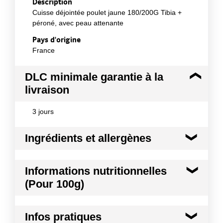
Description
Cuisse déjointée poulet jaune 180/200G Tibia +
péroné, avec peau attenante
Pays d'origine
France
DLC minimale garantie à la
livraison
3 jours
Ingrédients et allergènes
Ingrédients :
Informations nutritionnelles
100% poulet Volailles nées, élevées et abattues en
(Pour 100g)
France
Conformément aux informations transmises
Kilocalories
140 kcal
par le(s) fournisseur(s) de Transgourmet
Infos pratiques
Opérations