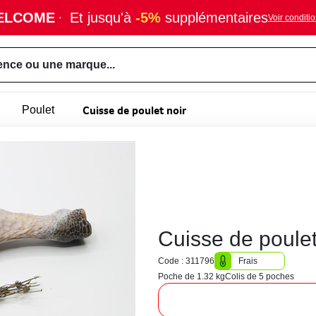
ELCOME
·
Et jusqu'à
-5%
supplémentaires
Voir conditi
ence ou une marque...
Cuisse de poulet noir
Poulet
Cuisse de poulet
Code : 311796
Frais
Poche de 1.32 kg
Colis de 5 poches