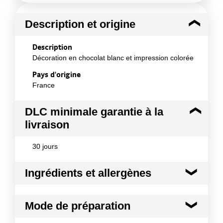
Description et origine
Description
Décoration en chocolat blanc et impression colorée
Pays d'origine
France
DLC minimale garantie à la
livraison
30 jours
Ingrédients et allergènes
Ingrédients :
Mode de préparation
Sucre, beurre de cacao, poudre de lait entier,
Emulsifiant : lécithine de tournesol, colorant : E120,