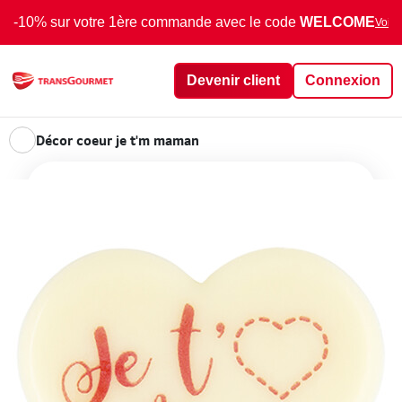
-10% sur votre 1ère commande avec le code
WELCOME
Voir 
Devenir client
Connexion
Décor coeur je t'm maman