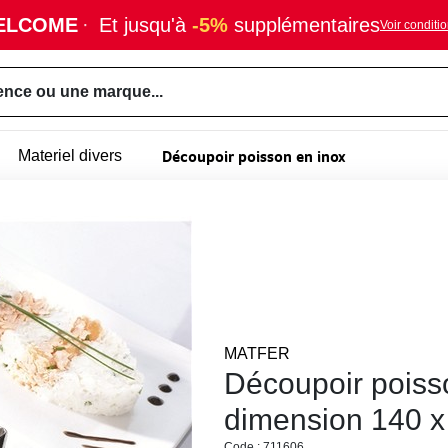
ELCOME
·
Et jusqu'à
-5%
supplémentaires
Voir conditi
ence ou une marque...
Découpoir poisson en inox
Materiel divers
MATFER
Découpoir poisso
dimension 140 
Code : 711606