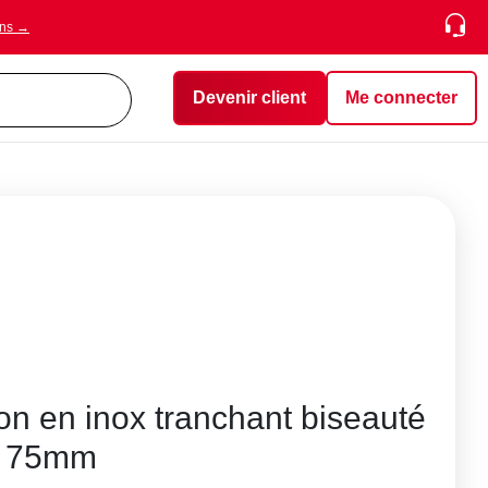
ons →
Devenir client
Me connecter
n en inox tranchant biseauté
x 75mm