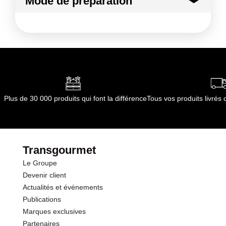
Mode de préparation
Emballages sont conformes à la
règlementation Française et Européenne, pour
toute utilisation en dehors de cette zone de
chalandise, il vous appartient de nous en tenir
informé. Pour des raisons de sécurité liées à
notre capacité de stockage, tout outillage
(forme ou cliché) n'ayant pas tourné depuis 24
Plus de 30 000 produits qui font la différence
Tous vos produits livré
mois sera détruit.
Transgourmet
Le Groupe
Devenir client
Actualités et événements
Publications
Marques exclusives
Partenaires