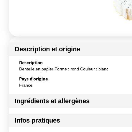
Description et origine
Description
Dentelle en papier Forme : rond Couleur : blanc
Pays d'origine
France
Ingrédients et allergènes
Ingrédients :
Infos pratiques
Papier
Conformément aux informations transmises par le(s) f