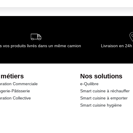
ns un endroit propre et sec
ournisseur(s) de Transgourmet Opérations
s vos produits livrés dans un même camion
Livraison en 24h
 métiers
Nos solutions
ration Commerciale
e-Quilibre
gerie-Pâtisserie
Smart cuisine à réchauffer
ration Collective
Smart cuisine à emporter
Smart cuisine hygiène