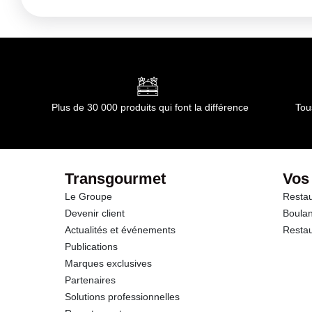
Conditions de stockage avant ouverture :
A conserver da
Durée totale du produit :
Pas de limite d'utilisation
Conformément aux informations transmises par le(s) f
Plus de 30 000 produits qui font la différence
Tou
Transgourmet
Vos
Le Groupe
Restau
Devenir client
Boulan
Actualités et événements
Restau
Publications
Marques exclusives
Partenaires
Solutions professionnelles