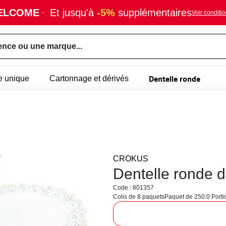
ELCOME
·
Et jusqu'à
-5%
supplémentaires
Voir conditi
ence ou une marque...
Dentelle ronde
e unique
Cartonnage et dérivés
CROKUS
Dentelle ronde 
Code : 801357
Colis de 8 paquets
Paquet de 250.0 Porti