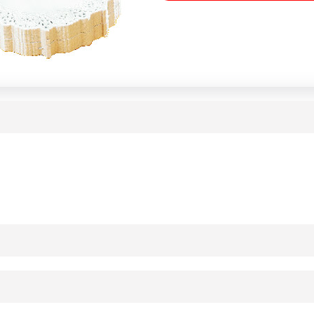
ournisseur(s) de Transgourmet Opérations