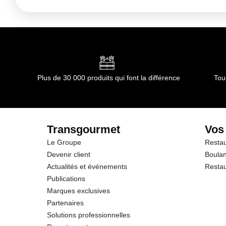
Conditions de stockage avant ouverture :
A conserver da
Durée totale du produit :
Pas de limite d'utilisation
Conformément aux informations transmises par le(s) f
Plus de 30 000 produits qui font la différence
Tou
Transgourmet
Vos
Le Groupe
Restau
Devenir client
Boulan
Actualités et événements
Restau
Publications
Marques exclusives
Partenaires
Solutions professionnelles