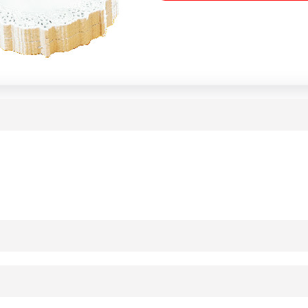
ournisseur(s) de Transgourmet Opérations