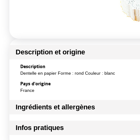
Description et origine
Description
Dentelle en papier Forme : rond Couleur : blanc
Pays d'origine
France
Ingrédients et allergènes
Ingrédients :
Infos pratiques
Papier
Conformément aux informations transmises par le(s) f