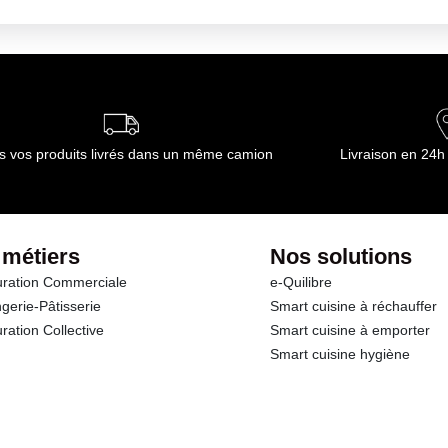
ns un endroit propre et sec
ournisseur(s) de Transgourmet Opérations
s vos produits livrés dans un même camion
Livraison en 24h
 métiers
Nos solutions
ration Commerciale
e-Quilibre
gerie-Pâtisserie
Smart cuisine à réchauffer
ration Collective
Smart cuisine à emporter
Smart cuisine hygiène