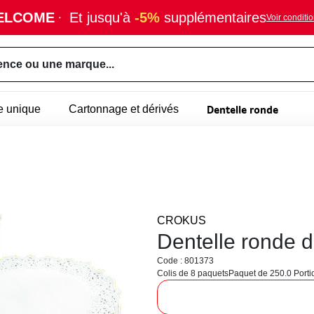
ELCOME
·
Et jusqu'à
-5%
supplémentaires
Voir conditi
ence ou une marque...
Dentelle ronde
e unique
Cartonnage et dérivés
CROKUS
Dentelle ronde 
Code : 801373
Colis de 8 paquets
Paquet de 250.0 Porti