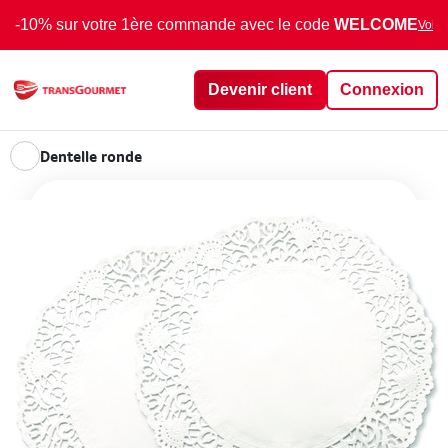
-10% sur votre 1ère commande avec le code
WELCOME
Voir 
Devenir client
Connexion
Dentelle ronde